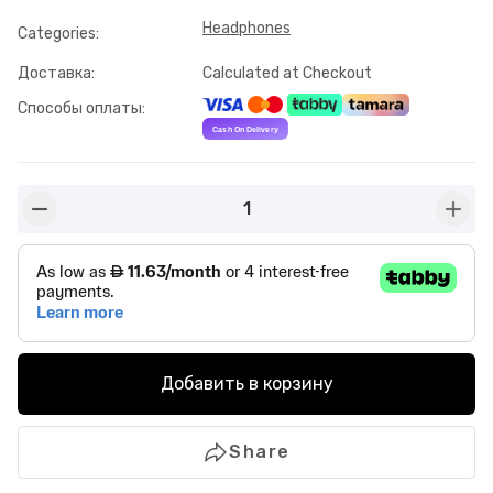
Headphones
Categories
:
Доставка
:
Calculated at Checkout
Способы оплаты
:
1
button-minus
butto
Добавить в корзину
Share