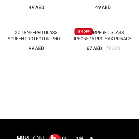
IPHONE7 RED
IPHONE X MATT BLACK
49 AED
49 AED
15
% OFF
XO TEMPERED GLASS
XO TEMPERED GLASS
SCREEN PROTECTOR IPHONE
IPHONE 15 PRO MAX PRIVACY
13 MINI PRIVACY
99 AED
67 AED
79
AED