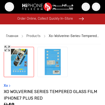
Order Online, Collect Quickly In-Store
Order Online, Collect Quickly In-Store
Главная
Products
Xo-Wolverine-Series-Tempered-Glass-Film-Iphone7-Plus-Red
Apple Watch
iPhone 15
iPhone Case
Tempered Glass
Wireless Charger
Lightning Cable
Pitaka Case
AirTags
iPhone 17 Pro Max
Rhode Lipstick
Car Holder
Lightning Cable
Xo
XO WOLVERINE SERIES TEMPERED GLASS FILM
IPHONE7 PLUS RED
49