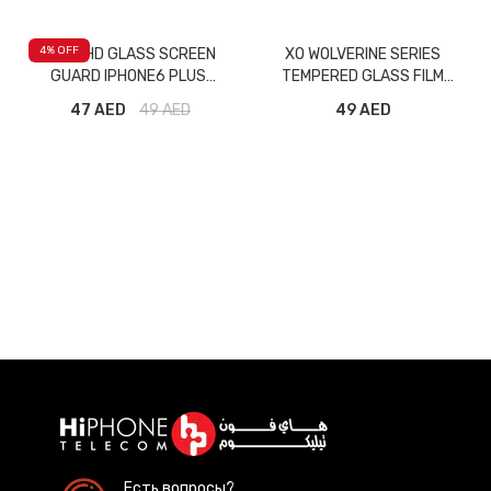
4
% OFF
ISAFE HD GLASS SCREEN
XO WOLVERINE SERIES
GUARD IPHONE6 PLUS
TEMPERED GLASS FILM
BLACK
IPHONE7 RED
47 AED
49
AED
49 AED
Есть вопросы?