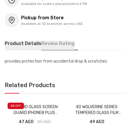
Available for orders placed before 2 PM
Pickup from Store
Available at 32 branches across UAE
Product Details
Review Rating
provides protection from accidental drop & scratches
Related Products
4
% OFF
ISAFE HD GLASS SCREEN
XO WOLVERINE SERIES
GUARD IPHONE8 PLUS
TEMPERED GLASS FILM
BLACK
GALAXY S9 BLACK
47 AED
49
AED
49 AED