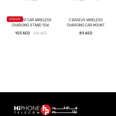
20
% OFF
ISAFE 2IN1 CAR WIRELESS
C BASEUS WIRELESS
CHARGING STAND 15W
CHARGING CAR MOUNT
103 AED
129
AED
89 AED