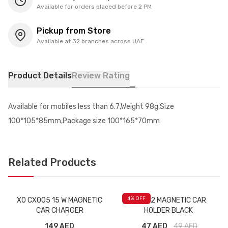
Available for orders placed before 2 PM
Pickup from Store
Available at 32 branches across UAE
Product Details
Review Rating
Available for mobiles less than 6.7,Weight 98g,Size
100*105*85mm,Package size 100*165*70mm
Related Products
4
% OFF
XO CX005 15 W MAGNETIC
XO C82 MAGNETIC CAR
CAR CHARGER
HOLDER BLACK
149 AED
47 AED
49
AED