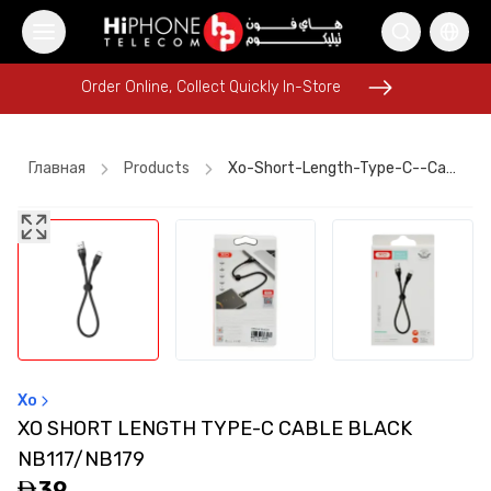
Order Online, Collect Quickly In-Store
Order Online, Collect Quickly In-Store
Главная
Products
Xo-Short-Length-Type-C--cable-Black-Nb117-Nb179
Wireless Charger
iPhone Case
iPhone 17 Pro Max
iPhone 17 Pro Max HK
iPhone 17 Pro Max HK
iPhone 17 Pro Max
Apple Watch
iPhone 15
Speaker
Car Holder
Galaxy S26 Ultra
Xo
iPhone Case
XO SHORT LENGTH TYPE-C CABLE BLACK
NB117/NB179
39