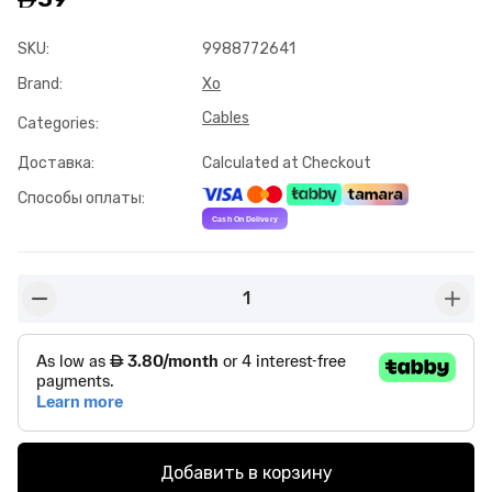
SKU
:
9988772641
Brand
:
Xo
Cables
Categories
:
Доставка
:
Calculated at Checkout
Способы оплаты
:
1
button-minus
butto
Добавить в корзину