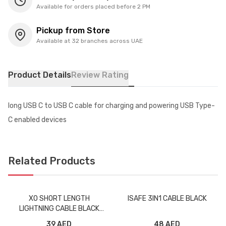
Available for orders placed before 2 PM
Pickup from Store
Available at 32 branches across UAE
Product Details
Review Rating
long USB C to USB C cable for charging and powering USB Type-
C enabled devices
Related Products
XO SHORT LENGTH
ISAFE 3IN1 CABLE BLACK
LIGHTNING CABLE BLACK
NB179
39 AED
48 AED