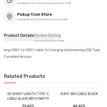
Available for orders placed before 2 PM
Pickup from Store
Available at 32 branches across UAE
Product Details
Review Rating
long USB C to USB C cable for charging and powering USB Type-
C enabled devices
Related Products
XO SHORT LENGTH TYPE-C
ISAFE 3IN1 CABLE BLACK
CABLE BLACK NB117/NB179
39 AED
48 AED