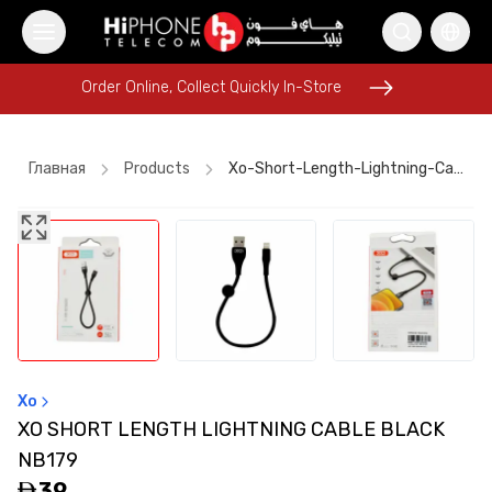
Order Online, Collect Quickly In-Store
Order Online, Collect Quickly In-Store
Главная
Products
Xo-Short-Length-Lightning-Cable-Black-Nb179
Power Bank
Wireless Charger
Tempered Glass
USB-C Cable
iPhone 17 Pro Max
Lightning Cable
Rhode Lipstick
Galaxy S26 Ultra
iPhone 15
MagSafe Battery Pack
MagSafe Charger
iPhone Case
Xo
XO SHORT LENGTH LIGHTNING CABLE BLACK
NB179
39