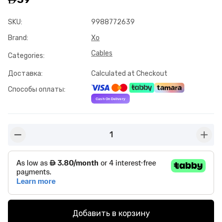
SKU
:
9988772639
Brand
:
Xo
Cables
Categories
:
Доставка
:
Calculated at Checkout
Способы оплаты
:
1
button-minus
butto
Добавить в корзину