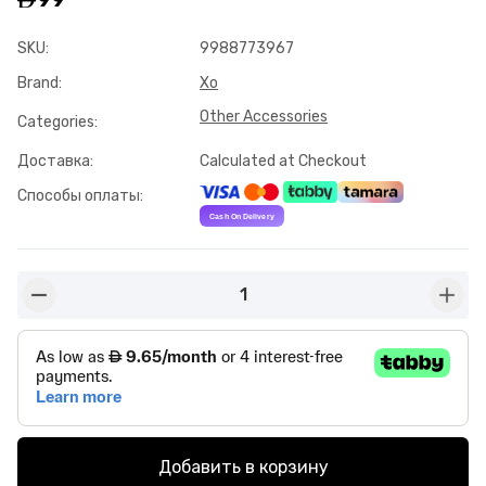
SKU
:
9988773967
Brand
:
Xo
Other Accessories
Categories
:
Доставка
:
Calculated at Checkout
Способы оплаты
:
1
button-minus
butto
Добавить в корзину