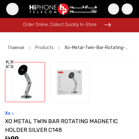
Order Online, Collect Quickly In-Store
Order Online, Collect Quickly In-Store
Главная
Products
Xo-Metal-Twin-Bar-Rotating-Magnetic-Holder-Silver-C148
AirTags
iPhone 17 Pro Max HK
MagSafe Battery Pack
Galaxy S26 Ultra
MagSafe Charger
USB-C Cable
iPhone 16 Pro Max
Rhode Lipstick
USB-C Cable
Tempered Glass
Tempered Glass
Speaker
Xo
XO METAL TWIN BAR ROTATING MAGNETIC
HOLDER SILVER C148
99