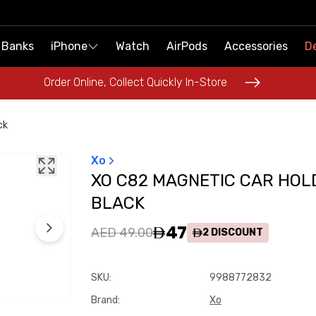
 Banks
 Banks
iPhone
iPhone
Watch
Watch
AirPods
AirPods
Accessories
Accessories
De
De
Order Online, Collect Quickly In-Store
Order Online, Collect Quickly In-Store
ck
Xo
XO C82 MAGNETIC CAR HOL
BLACK
47
AED 49.00
2
DISCOUNT
SKU
:
9988772832
Brand
:
Xo