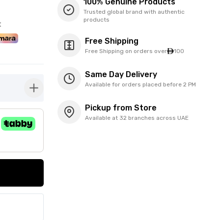
100% Genuine Products
Trusted global brand with authentic
products
t
Free Shipping
Free Shipping on orders over
100
Same Day Delivery
Available for orders placed before 2 PM
button-plus
Pickup from Store
Available at 32 branches across UAE