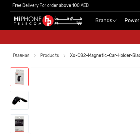
Free Delivery For order above 100 AED
Free Delivery For order above 100 AED
Brands
Brands
Power
Power
Главная
Products
Xo-C82-Magnetic-Car-Holder-Bla
Speaker
USB-C Cable
Apple Watch
Speaker
Rhode Lipstick
iPhone 16 Pro Max
USB-C Cable
iPhone 15
Galaxy S26 Ultra
iPhone Case
iPhone 15
Apple Watch