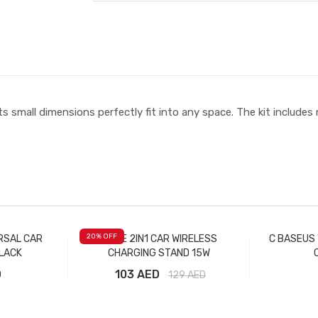
 Its small dimensions perfectly fit into any space. The kit includes
20
% OFF
RSAL CAR
ISAFE 2IN1 CAR WIRELESS
C BASEUS
LACK
CHARGING STAND 15W
D
103 AED
129
AED
рзину
Добавить в корзину
Доба