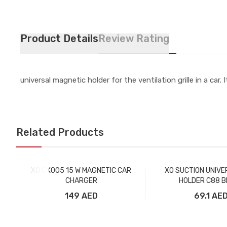
Product Details
Review Rating
universal magnetic holder for the ventilation grille in a car.
Related Products
XO CX005 15 W MAGNETIC CAR
XO SUCTION UNIVE
CHARGER
HOLDER C88 B
149 AED
69.1 AE
Добавить в корзину
Добавить в ко