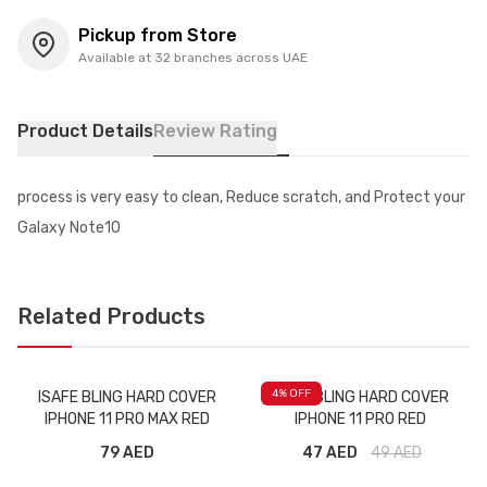
Pickup from Store
Available at 32 branches across UAE
Product Details
Review Rating
process is very easy to clean, Reduce scratch, and Protect your
Galaxy Note10
Related Products
4
% OFF
ISAFE BLING HARD COVER
ISAFE BLING HARD COVER
IPHONE 11 PRO MAX RED
IPHONE 11 PRO RED
79 AED
47 AED
49
AED