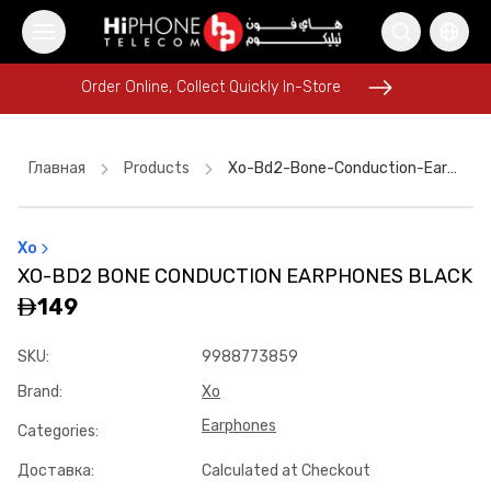
Order Online, Collect Quickly In-Store
Order Online, Collect Quickly In-Store
Главная
Products
Xo-Bd2-Bone-Conduction-Earphones-Black
Xo
iPhone 17 Pro Max
Tempered Glass
iPhone 15
XO-BD2 BONE CONDUCTION EARPHONES BLACK
Speaker
MagSafe Charger
Power Bank
Power Bank
149
Wireless Charger
iPhone 17 Pro Max HK
USB-C Cable
SKU
:
9988773859
Pitaka Case
iPhone Case
Brand
:
Xo
Earphones
Categories
:
Доставка
:
Calculated at Checkout