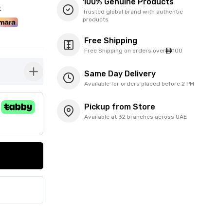
100% Genuine Products
t
Trusted global brand with authentic
products
Free Shipping
Free Shipping on orders over
100
Same Day Delivery
button-plus
Available for orders placed before 2 PM
Pickup from Store
Available at 32 branches across UAE