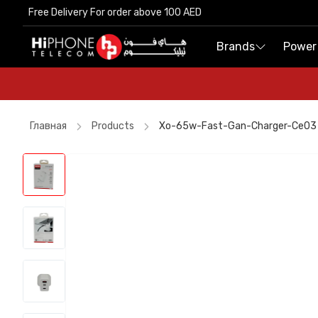
Free Delivery For order above 100 AED
Free Delivery For order above 100 AED
Brands
Brands
Power
Power
Главная
Products
Xo-65w-Fast-Gan-Charger-Ce03
Wireless Charger
iPhone Case
Speaker
MagSafe Battery Pack
Galaxy S26 Ultra
AirTags
iPhone 17 Pro Max
Car Holder
Pitaka Case
Power Bank
iPhone 17 Pro Max HK