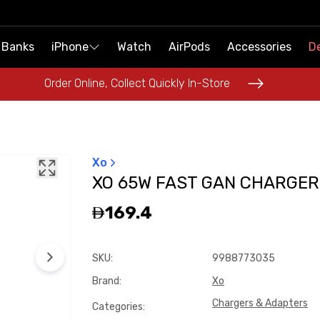
 Banks
 Banks
iPhone
iPhone
Watch
Watch
AirPods
AirPods
Accessories
Accessories
De
De
Order Online, Collect Quickly In-Store
Order Online, Collect Quickly In-Store
Xo
XO 65W FAST GAN CHARGER
169.4
SKU
:
9988773035
Brand
:
Xo
Chargers & Adapters
Categories
: