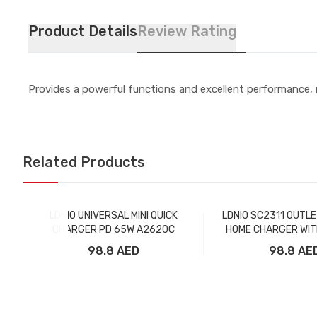
Product Details
Review Rating
Provides a powerful functions and excellent performance,
Related Products
LDNIO UNIVERSAL MINI QUICK
LDNIO SC2311 OUTL
CHARGER PD 65W A2620C
HOME CHARGER WIT
98.8 AED
98.8 AE
Добавить в корзину
Добавить в ко