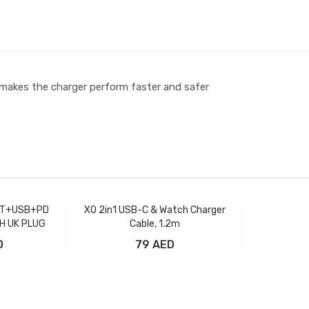
 makes the charger perform faster and safer
ET+USB+PD
XO 2in1 USB-C & Watch Charger
H UK PLUG
Cable, 1.2m
D
79 AED
рзину
Добавить в корзину