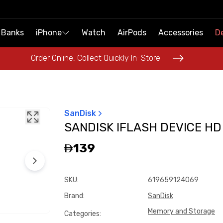
 Banks
 Banks
iPhone
iPhone
Watch
Watch
AirPods
AirPods
Accessories
Accessories
De
De
Order Online, Collect Quickly In-Store
Order Online, Collect Quickly In-Store
SanDisk
SANDISK IFLASH DEVICE HD
139
SKU
:
619659124069
Brand
:
SanDisk
Memory and Storage
Categories
: