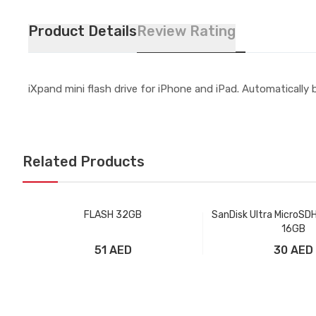
Product Details
Review Rating
iXpand mini flash drive for iPhone and iPad. Automatically
Related Products
FLASH 32GB
SanDisk Ultra MicroSD
16GB
51 AED
30 AED
Добавить в корзину
Добавить в ко