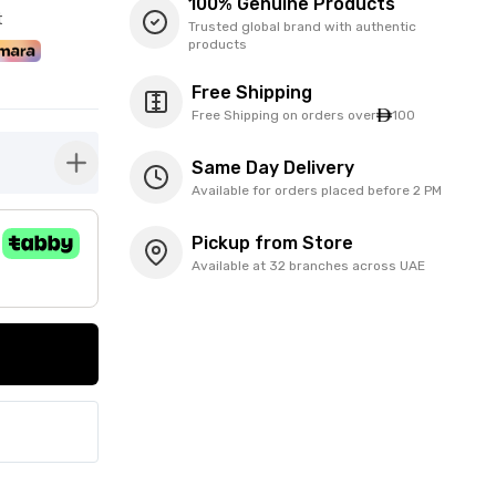
100% Genuine Products
t
Trusted global brand with authentic
products
Free Shipping
Free Shipping on orders over
100
Same Day Delivery
button-plus
Available for orders placed before 2 PM
Pickup from Store
Available at 32 branches across UAE