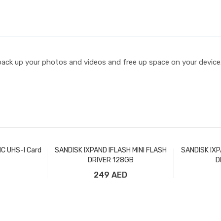
 back up your photos and videos and free up space on your device
HC UHS-l Card
SANDISK IXPAND IFLASH MINI FLASH
SANDISK IXP
DRIVER 128GB
D
249 AED
рзину
Добавить в корзину
Доба