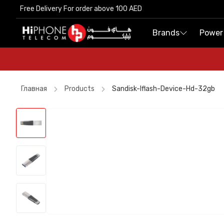
Free Delivery For order above 100 AED
Free Delivery For order above 100 AED
Brands
Brands
Power
Power
Главная
Products
Sandisk-Iflash-Device-Hd-32gb
iPhone 17 Pro Max
AirTags
MagSafe Charger
Wireless Charger
Tempered Glass
Pitaka Case
MagSafe Charger
Galaxy S26 Ultra
Car Holder
iPhone 17 Pro Max HK
Car Holder