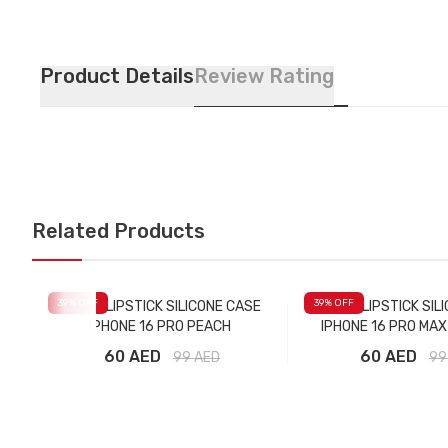
Product Details
Review Rating
Related Products
39
% OFF
39
% OFF
RHODE LIPSTICK SILICONE CASE
RHODE LIPSTICK SIL
IPHONE 16 PRO PEACH
IPHONE 16 PRO MA
60 AED
60 AED
99
AED
99
Добавить в корзину
Добавить в ко