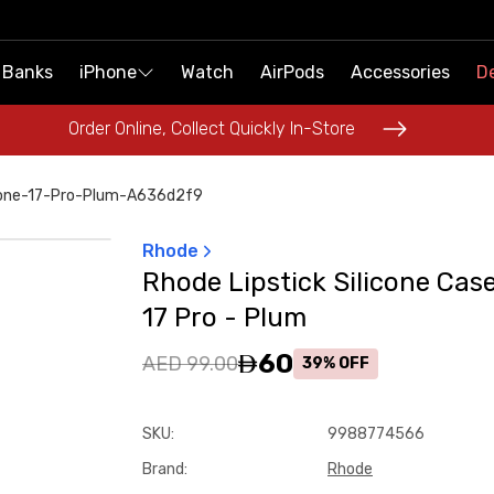
 Banks
 Banks
iPhone
iPhone
Watch
Watch
AirPods
AirPods
Accessories
Accessories
De
De
Order Online, Collect Quickly In-Store
Order Online, Collect Quickly In-Store
phone-17-Pro-Plum-A636d2f9
Rhode
Rhode Lipstick Silicone Cas
17 Pro - Plum
60
AED 99.00
39% OFF
SKU
:
9988774566
Brand
:
Rhode