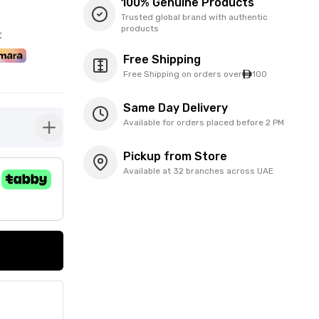
100% Genuine Products
Trusted global brand with authentic
products
t
Free Shipping
Free Shipping on orders over
100
Same Day Delivery
Available for orders placed before 2 PM
button-plus
Pickup from Store
Available at 32 branches across UAE