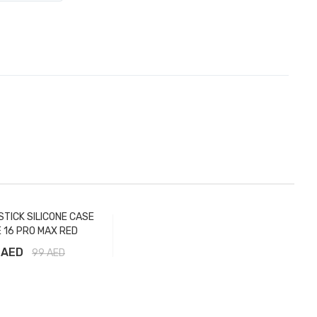
STICK SILICONE CASE
 16 PRO MAX RED
 AED
99
AED
вить в корзину