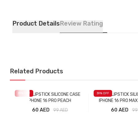
Product Details
Review Rating
Related Products
39
% OFF
39
% OFF
RHODE LIPSTICK SILICONE CASE
RHODE LIPSTICK SIL
IPHONE 16 PRO PEACH
IPHONE 16 PRO MA
60 AED
60 AED
99
AED
99
Добавить в корзину
Добавить в ко