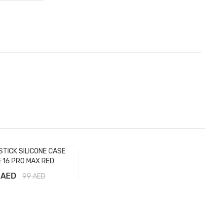
STICK SILICONE CASE
 16 PRO MAX RED
 AED
99
AED
вить в корзину