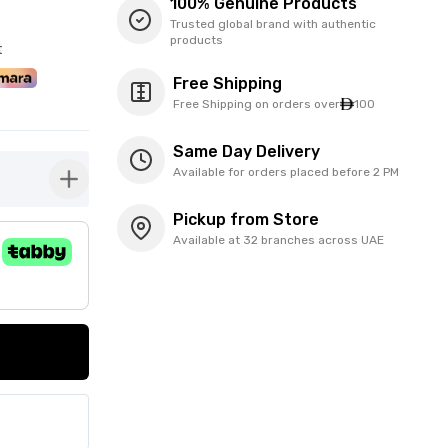
100% Genuine Products
Trusted global brand with authentic
products
t
Free Shipping
Free Shipping on orders over
100
Same Day Delivery
Available for orders placed before 2 PM
button-plus
Pickup from Store
Available at 32 branches across UAE