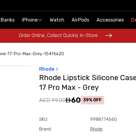
 Banks
 Banks
iPhone
iPhone
Watch
Watch
AirPods
AirPods
Accessories
Accessories
De
De
Order Online, Collect Quickly In-Store
Order Online, Collect Quickly In-Store
phone-17-Pro-Max-Grey-154f6e20
Rhode
Rhode Lipstick Silicone Cas
17 Pro Max - Grey
60
AED 99.00
39% OFF
SKU
:
9988774560
Brand
:
Rhode