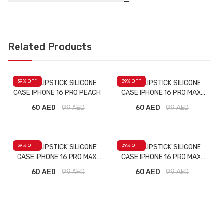
Related Products
39
% OFF
39
% OFF
RHODE LIPSTICK SILICONE
RHODE LIPSTICK SILICONE
CASE IPHONE 16 PRO PEACH
CASE IPHONE 16 PRO MAX
MAJENTA
60 AED
99
AED
60 AED
99
AED
39
% OFF
39
% OFF
RHODE LIPSTICK SILICONE
RHODE LIPSTICK SILICONE
CASE IPHONE 16 PRO MAX
CASE IPHONE 16 PRO MAX
PINK
RED
60 AED
99
AED
60 AED
99
AED