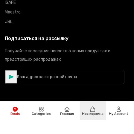
ISAFE
Maestro
JBL
Подписаться на рассылку
Получайте последние новости о новых продуктах и
предстоящих распродажах
©
Авторское право
2026
Hiphone Telecom
Все права
Deals
Categories
Главная
Моя корзина
My Account
защищены