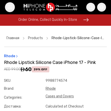
Order Online, Collect Quickly In-Store
Order Online, Collect Quickly In-Store
Главная
Products
Rhode-Lipstick-Silicone-Case-Iphone-17-Pink-Ce8f4c8f
Rhode
Rhode Lipstick
Apple Watch
Rhode Lipstick Silicone Case iPhone 17 - Pink
Wireless Charger
iPhone 16 Pro Max
Pitaka Case
Car Holder
60
AED 99.00
39% OFF
Car Holder
MagSafe Charger
Power Bank
Speaker
SKU
:
9988774574
iPhone 17 Pro Max
Rhode Lipstick
Brand
:
Rhode
Cases and Covers
Categories
:
Доставка
:
Calculated at Checkout