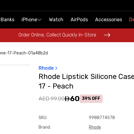
 Banks
 Banks
iPhone
iPhone
Watch
Watch
AirPods
AirPods
Accessories
Accessories
De
De
Order Online, Collect Quickly In-Store
Order Online, Collect Quickly In-Store
phone-17-Peach-01a48b2d
Rhode
Rhode Lipstick Silicone Cas
17 - Peach
60
AED 99.00
39% OFF
SKU
:
9988774578
Brand
:
Rhode