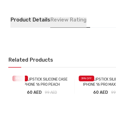
Product Details
Review Rating
Related Products
39
% OFF
39
% OFF
RHODE LIPSTICK SILICONE CASE
RHODE LIPSTICK SIL
IPHONE 16 PRO PEACH
IPHONE 16 PRO MA
60 AED
60 AED
99
AED
99
Добавить в корзину
Добавить в ко