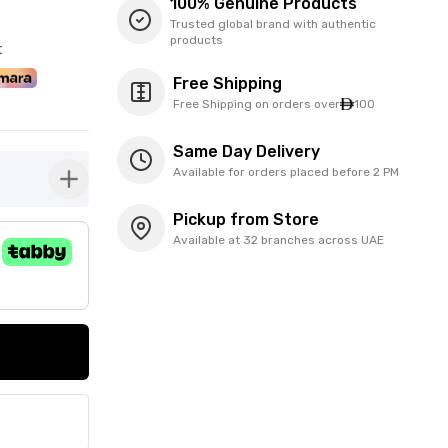
100% Genuine Products
Trusted global brand with authentic
products
t
Free Shipping
Free Shipping on orders over
100
Same Day Delivery
Available for orders placed before 2 PM
button-plus
Pickup from Store
Available at 32 branches across UAE