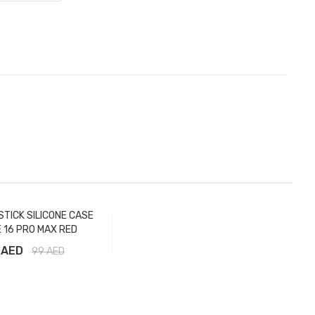
STICK SILICONE CASE
 16 PRO MAX RED
 AED
99
AED
вить в корзину