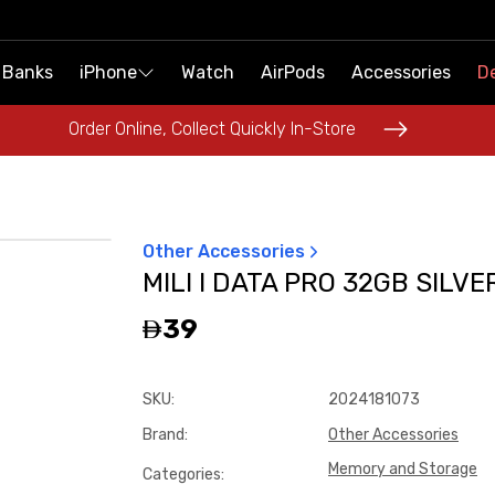
 Banks
 Banks
iPhone
iPhone
Watch
Watch
AirPods
AirPods
Accessories
Accessories
De
De
Order Online, Collect Quickly In-Store
Order Online, Collect Quickly In-Store
Other Accessories
MILI I DATA PRO 32GB SILVE
39
SKU
:
2024181073
Brand
:
Other Accessories
Memory and Storage
Categories
: