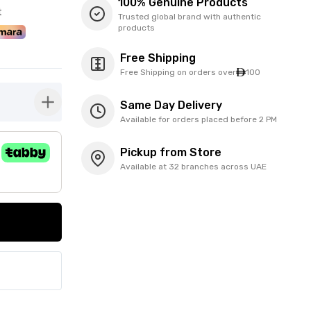
100% Genuine Products
t
Trusted global brand with authentic
products
Free Shipping
Free Shipping on orders over
100
Same Day Delivery
button-plus
Available for orders placed before 2 PM
Pickup from Store
Available at 32 branches across UAE