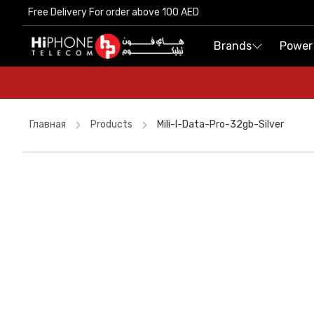
Free Delivery For order above 100 AED
Free Delivery For order above 100 AED
Brands
Brands
Power
Power
Главная
Products
Mili-I-Data-Pro-32gb-Silver
Car Holder
Wireless Charger
Tempered Glass
USB-C Cable
Wireless Charger
iPhone 17 Pro Max
Lightning Cable
MagSafe Charger
MagSafe Charger
iPhone 17 Pro Max
Tempered Glass