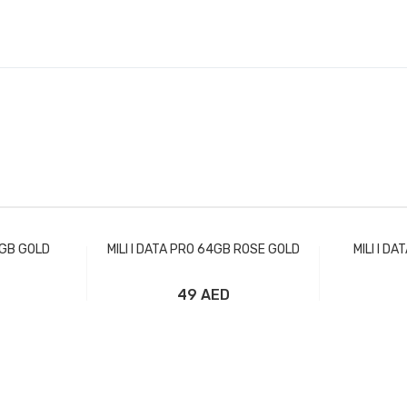
4GB GOLD
MILI I DATA PRO 64GB ROSE GOLD
MILI I D
49 AED
рзину
Добавить в корзину
Доба