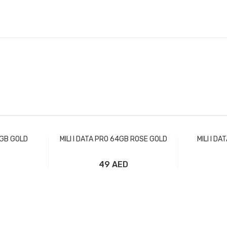
4GB GOLD
MILI I DATA PRO 64GB ROSE GOLD
MILI I D
49 AED
рзину
Добавить в корзину
Доба