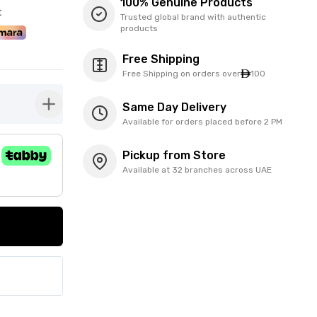
100% Genuine Products
t
Trusted global brand with authentic
products
Free Shipping
Free Shipping on orders over
100
Same Day Delivery
button-plus
Available for orders placed before 2 PM
Pickup from Store
Available at 32 branches across UAE