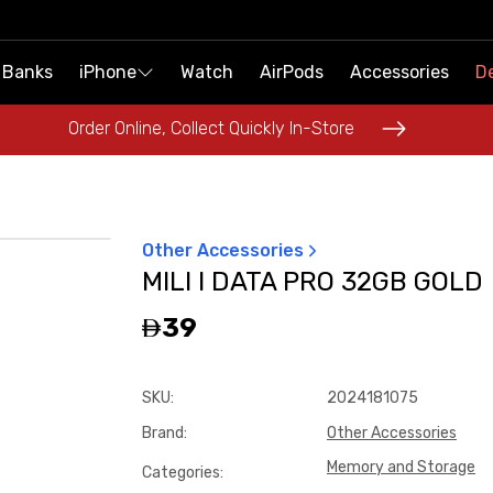
 Banks
 Banks
iPhone
iPhone
Watch
Watch
AirPods
AirPods
Accessories
Accessories
De
De
Order Online, Collect Quickly In-Store
Order Online, Collect Quickly In-Store
Other Accessories
MILI I DATA PRO 32GB GOLD
39
SKU
:
2024181075
Brand
:
Other Accessories
Memory and Storage
Categories
: