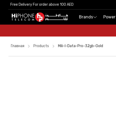
Free Delivery For order above 100 AED
Free Delivery For order above 100 AED
Brands
Brands
Power
Power
Главная
Products
Mili-I-Data-Pro-32gb-Gold
Lightning Cable
Apple Watch
AirTags
Speaker
MagSafe Battery Pack
Power Bank
iPhone 16 Pro Max
USB-C Cable
Car Holder
Pitaka Case
Rhode Lipstick
Apple Watch