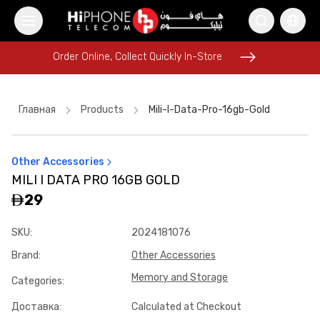
Order Online, Collect Quickly In-Store
Order Online, Collect Quickly In-Store
Главная
Products
Mili-I-Data-Pro-16gb-Gold
Other Accessories
iPhone 17 Pro Max
Power Bank
USB-C Cable
MILI I DATA PRO 16GB GOLD
Rhode Lipstick
Galaxy S26 Ultra
29
Wireless Charger
iPhone 17 Pro Max HK
AirTags
SKU
:
2024181076
MagSafe Battery Pack
iPhone 17 Pro Max
Brand
:
Other Accessories
Galaxy S26 Ultra
Pitaka Case
Memory and Storage
Categories
:
Доставка
:
Calculated at Checkout