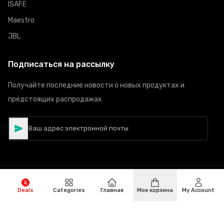
ISAFE
Maestro
JBL
Подписаться на рассылку
Получайте последние новости о новых продуктах и
предстоящих распродажах
©
Авторское право
2026
Hiphone Telecom
Все права
Deals
Categories
Главная
Моя корзина
My Account
защищены