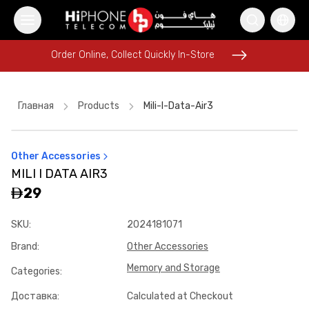
Order Online, Collect Quickly In-Store
Order Online, Collect Quickly In-Store
Главная
Products
Mili-I-Data-Air3
Other Accessories
iPhone 16 Pro Max
Wireless Charger
MILI I DATA AIR3
Wireless Charger
MagSafe Charger
iPhone 15
iPhone Case
29
Rhode Lipstick
iPhone 17 Pro Max
Pitaka Case
Speaker
SKU
:
2024181071
MagSafe Charger
USB-C Cable
Brand
:
Other Accessories
Memory and Storage
Categories
:
Доставка
:
Calculated at Checkout