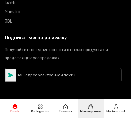
ISAFE
Maestro
JBL
Подписаться на рассылку
Получайте последние новости о новых продуктах и
предстоящих распродажах
©
Авторское право
2026
Hiphone Telecom
Все права
Deals
Categories
Главная
Моя корзина
My Account
защищены