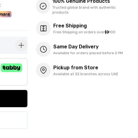
100% Genuine Products
t
Trusted global brand with authentic
products
Free Shipping
Free Shipping on orders over
100
Same Day Delivery
button-plus
Available for orders placed before 2 PM
Pickup from Store
Available at 32 branches across UAE