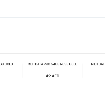
4GB GOLD
MILI I DATA PRO 64GB ROSE GOLD
MILI I D
49 AED
рзину
Добавить в корзину
Доба