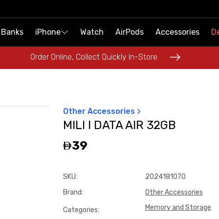
 Banks
 Banks
iPhone
iPhone
Watch
Watch
AirPods
AirPods
Accessories
Accessories
De
De
Order Online, Collect Quickly In-Store
Order Online, Collect Quickly In-Store
Other Accessories
MILI I DATA AIR 32GB
39
SKU
:
2024181070
Brand
:
Other Accessories
Memory and Storage
Categories
: