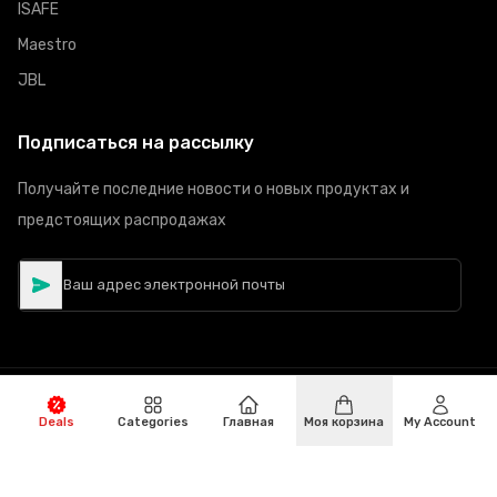
ISAFE
Maestro
JBL
Подписаться на рассылку
Получайте последние новости о новых продуктах и
предстоящих распродажах
©
Авторское право
2026
Hiphone Telecom
Все права
Deals
Categories
Главная
Моя корзина
My Account
защищены