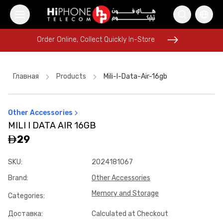
Order Online, Collect Quickly In-Store
Order Online, Collect Quickly In-Store
Главная
Products
Mili-I-Data-Air-16gb
Other Accessories
MagSafe Charger
iPhone 17 Pro Max
AirTags
MILI I DATA AIR 16GB
Lightning Cable
Rhode Lipstick
29
iPhone 17 Pro Max
Galaxy S26 Ultra
Apple Watch
SKU
:
2024181067
MagSafe Battery Pack
iPhone 15
Brand
:
Other Accessories
iPhone Case
Power Bank
Memory and Storage
Categories
:
Доставка
:
Calculated at Checkout