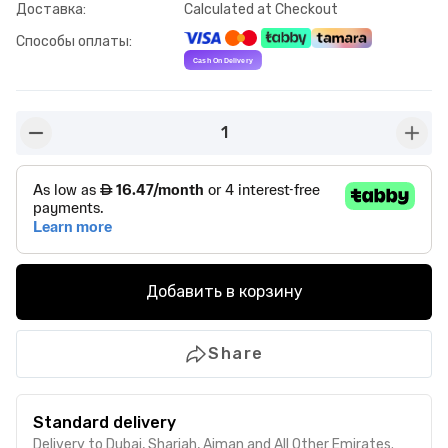
Доставка
:
Calculated at Checkout
Способы оплаты
:
1
button-minus
butto
Добавить в корзину
Share
Standard delivery
Delivery to Dubai, Sharjah, Ajman and All Other Emirates.