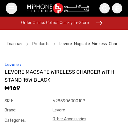
Order Online, Collect Quickly In-Store
Order Online, Collect Quickly In-Store
Главная
Products
Levore-Magsafe-Wireless-Charger-With-Stand-15w-Black
Levore
iPhone Case
iPhone 16 Pro Max
MagSafe Charger
LEVORE MAGSAFE WIRELESS CHARGER WITH
iPhone 16 Pro Max
iPhone 17 Pro Max HK
STAND 15W BLACK
Rhode Lipstick
iPhone 15
Apple Watch
Speaker
169
Galaxy S26 Ultra
USB-C Cable
Rhode Lipstick
SKU
:
6285906000109
Brand
:
Levore
Other Accessories
Categories
: