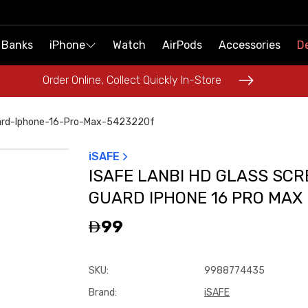
 Banks
 Banks
iPhone
iPhone
Watch
Watch
AirPods
AirPods
Accessories
Accessories
De
De
Order Online, Collect Quickly In-Store
Order Online, Collect Quickly In-Store
uard-Iphone-16-Pro-Max-5423220f
iSAFE
ISAFE LANBI HD GLASS SCR
GUARD IPHONE 16 PRO MAX
99
SKU
:
9988774435
Brand
:
iSAFE