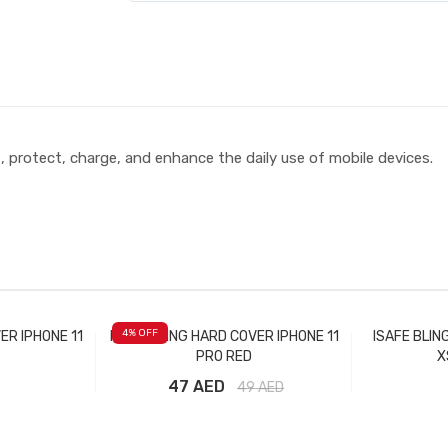
, protect, charge, and enhance the daily use of mobile devices.
4
% OFF
ER IPHONE 11
ISAFE BLING HARD COVER IPHONE 11
ISAFE BLIN
PRO RED
X
47 AED
49
AED
рзину
Добавить в корзину
Доба