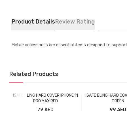
Product Details
Review Rating
Mobile accessories are essential items designed to support
Related Products
ISAFE BLING HARD COVER IPHONE 11
ISAFE BLING HARD COV
PRO MAX RED
GREEN
79 AED
99 AED
Добавить в корзину
Добавить в ко