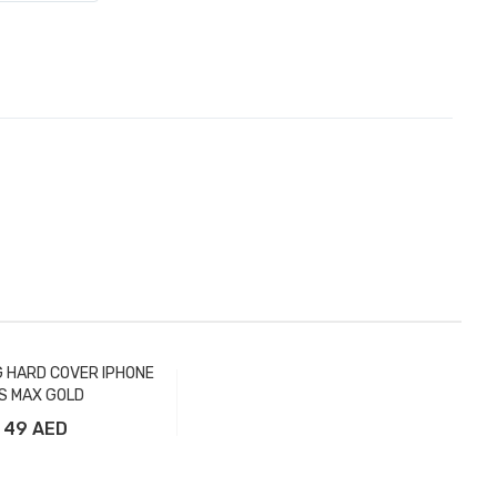
G HARD COVER IPHONE
S MAX GOLD
49 AED
вить в корзину