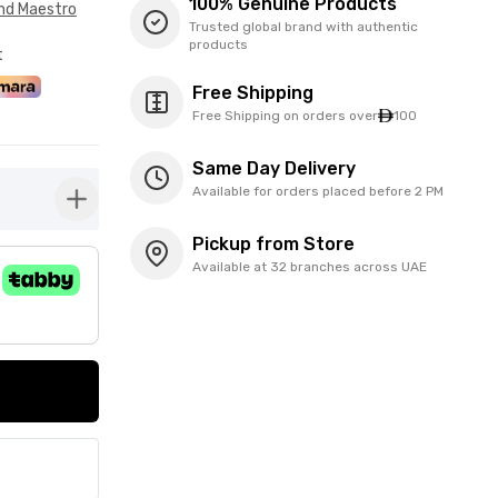
100% Genuine Products
nd Maestro
Trusted global brand with authentic
products
t
Free Shipping
Free Shipping on orders over
100
Same Day Delivery
Available for orders placed before 2 PM
button-plus
Pickup from Store
Available at 32 branches across UAE