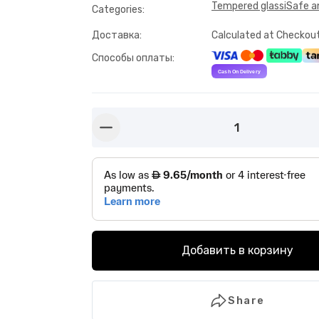
Tempered glass
iSafe a
Categories
:
Доставка
:
Calculated at Checkou
Способы оплаты
:
1
button-minus
Добавить в корзину
Share