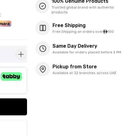
100% Genuine Products
Trusted global brand with authentic
products
t
Free Shipping
Free Shipping on orders over
100
Same Day Delivery
Available for orders placed before 2 PM
button-plus
Pickup from Store
Available at 32 branches across UAE