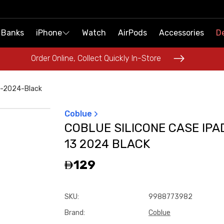
 Banks
 Banks
iPhone
iPhone
Watch
Watch
AirPods
AirPods
Accessories
Accessories
De
De
Order Online, Collect Quickly In-Store
Order Online, Collect Quickly In-Store
3-2024-Black
Coblue
COBLUE SILICONE CASE IPA
13 2024 BLACK
129
SKU
:
9988773982
Brand
:
Coblue