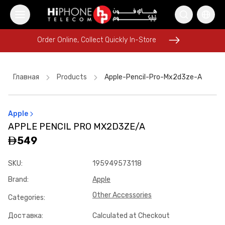
Order Online, Collect Quickly In-Store
Order Online, Collect Quickly In-Store
Главная
Products
Apple-Pencil-Pro-Mx2d3ze-A
Apple
Tempered Glass
iPhone Case
Car Holder
APPLE PENCIL PRO MX2D3ZE/A
iPhone 16 Pro Max
iPhone 17 Pro Max HK
Car Holder
549
Power Bank
Rhode Lipstick
SKU
:
195949573118
iPhone 17 Pro Max HK
Tempered Glass
AirTags
Brand
:
Apple
Pitaka Case
Other Accessories
Categories
:
Доставка
:
Calculated at Checkout