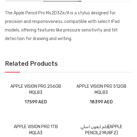
The Apple Pencil Pro Mx2D3Ze/A is a stylus designed for
precision and responsiveness, compatible with select iPad
models, offering features like pressure sensitivity and tilt
detection for drawing and writing.
Related Products
APPLE VISION PRO 256GB
APPLE VISION PRO 512GB
MQL83
MQL83
17599 AED
18399 AED
APPLE VISION PRO 1TB
قلم ايفون اصلي[APPLE
MQLA3
PENCIL2 MU8F2]