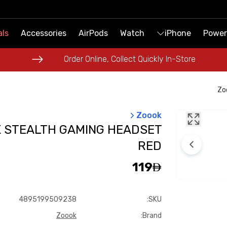
als
als
Accessories
Accessories
AirPods
AirPods
Watch
Watch
iPhone
iPhone
Power
Power
Order Online, Collect Quickly In-Store
Order Online, Collect Quickly In-Store
Zo
Zoook
 STEALTH GAMING HEADSET
RED
119
4895199509238
:
SKU
Zoook
:
Brand