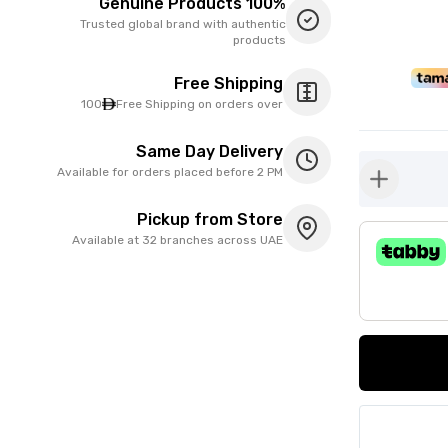
100% Genuine Products
Trusted global brand with authentic
products
Free Shipping
100
Free Shipping on orders over
Same Day Delivery
Available for orders placed before 2 PM
button-plus
Pickup from Store
Available at 32 branches across UAE