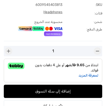
6009545403813
:
SKU
Headphones
فئات
:
شحن
:
محسوبة عند الخروج
طرق الدفع
:
1
n-plus
button-minus
إضافة إلى سلة التسوق
مشاركة