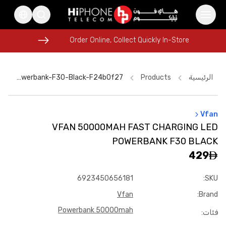
Order Online, Collect Quickly In-Store
Order Online, Collect Quickly In-Store
الرئيسية
Products
Vfan-50000mah-Fast-Charging-Led-Powerbank-F30-Black-F24b0f27
Vfan
MagSafe Charger
Apple Watch
Apple Watch
VFAN 50000MAH FAST CHARGING LED
iPhone 16 Pro Max
iPhone 16 Pro Max
POWERBANK F30 BLACK
iPhone 15
iPhone 17 Pro Max HK
Galaxy S26 Ultra
429
Galaxy S26 Ultra
Tempered Glass
Pitaka Case
6923450656181
:
SKU
iPhone 15
Vfan
:
Brand
Powerbank 50000mah
فئات
: