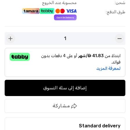
شحن
:
محسوبة عند الخروج
طرق الدفع
:
1
n-plus
button-minus
إضافة إلى سلة التسوق
مشاركة
Standard delivery