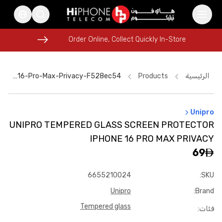
Order Online, Collect Quickly In-Store
Order Online, Collect Quickly In-Store
الرئيسية
Products
Unipro-Tempered-Glass-Screen-Protector-Iphone-16-Pro-Max-Privacy-F528ec54
Unipro
Apple Watch
USB-C Cable
iPhone Case
Car Holder
UNIPRO TEMPERED GLASS SCREEN PROTECTOR
iPhone 17 Pro Max HK
iPhone 16 Pro Max
IPHONE 16 PRO MAX PRIVACY
iPhone 16 Pro Max
iPhone 17 Pro Max
69
Speaker
iPhone 17 Pro Max HK
Galaxy S26 Ultra
6655210024
:
SKU
MagSafe Charger
Unipro
:
Brand
Tempered glass
فئات
: