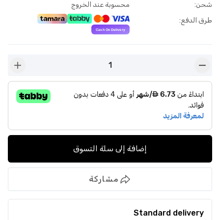
شحن
:
محسوبة عند الخروج
طرق الدفع
:
1
n-plus
button-minus
إضافة إلى سلة التسوق
مشاركة
Standard delivery