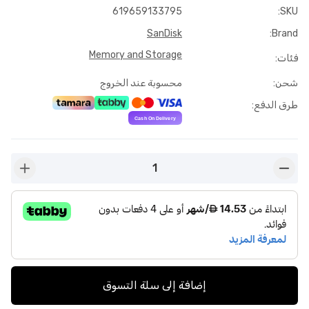
619659133795
:
SKU
SanDisk
:
Brand
Memory and Storage
فئات
:
شحن
:
محسوبة عند الخروج
طرق الدفع
:
1
n-plus
button-minus
إضافة إلى سلة التسوق