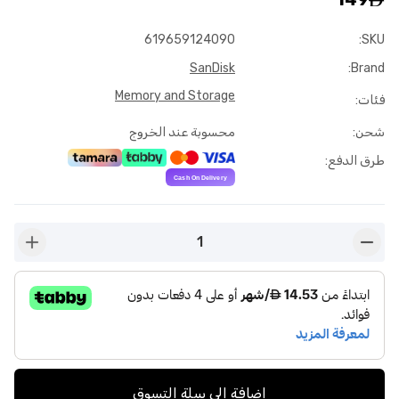
619659124090
:
SKU
SanDisk
:
Brand
Memory and Storage
فئات
:
شحن
:
محسوبة عند الخروج
طرق الدفع
:
1
n-plus
button-minus
إضافة إلى سلة التسوق