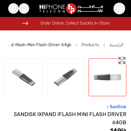
Order Online, Collect Quickly In-Store
Order Online, Collect Quickly In-Store
الرئيسية
Products
Sandisk-Ixpand-Iflash-Mini-Flash-Driver-64gb
Apple Watch
Apple Watch
Pitaka Case
Car Holder
Wireless Charger
iPhone 15
iPhone 16 Pro Max
USB-C Cable
Rhode Lipstick
iPhone Case
USB-C Cable
AirTags
SanDisk
SANDISK IXPAND IFLASH MINI FLASH DRIVER
64GB
149