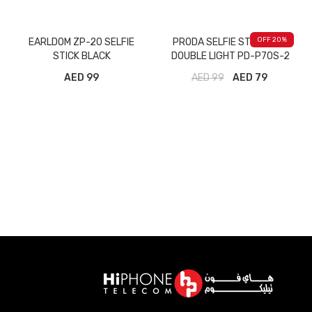
20
% OFF
EARLDOM ZP-20 SELFIE
PRODA SELFIE STICK WITH
STICK BLACK
DOUBLE LIGHT PD-P70S-2
BLACK
99 AED
AED
99
79 AED