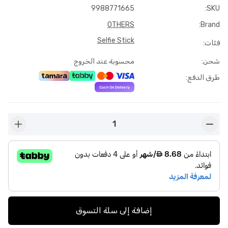
9988771665
:
SKU
OTHERS
:
Brand
Selfie Stick
فئات
:
شحن
:
محسوبة عند الخروج
طرق الدفع
:
1
n-plus
button-minus
إضافة إلى سلة التسوق