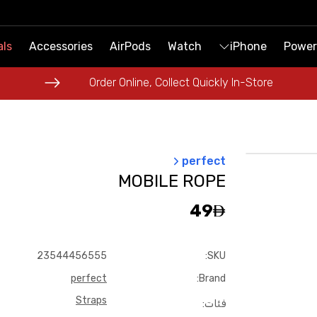
als
als
Accessories
Accessories
AirPods
AirPods
Watch
Watch
iPhone
iPhone
Power
Power
Order Online, Collect Quickly In-Store
Order Online, Collect Quickly In-Store
perfect
MOBILE ROPE
49
23544456555
:
SKU
perfect
:
Brand
Straps
فئات
: