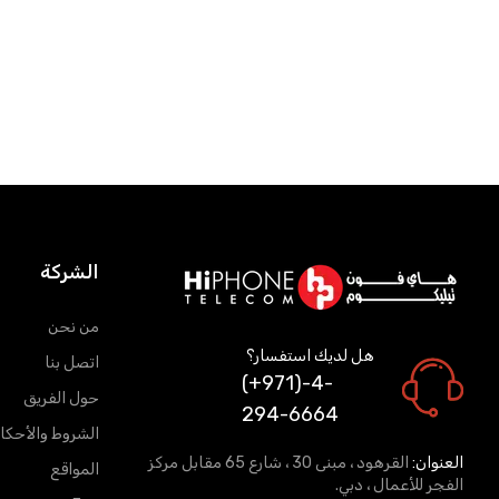
الشركة
من نحن
هل لديك استفسار؟
اتصل بنا
(+971)-4-
حول الفريق
294-6664
الشروط والأحكا
العنوان:
القرهود ، مبنى 30 ، شارع 65 مقابل مركز
المواقع
الفجر للأعمال ، دبي.