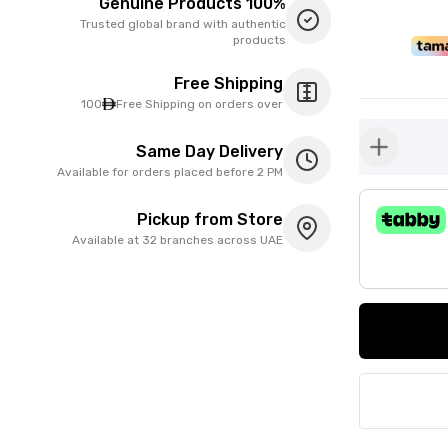
100% Genuine Products
Trusted global brand with authentic
products
Free Shipping
100
Free Shipping on orders over
Same Day Delivery
button-plus
Available for orders placed before 2 PM
Pickup from Store
Available at 32 branches across UAE