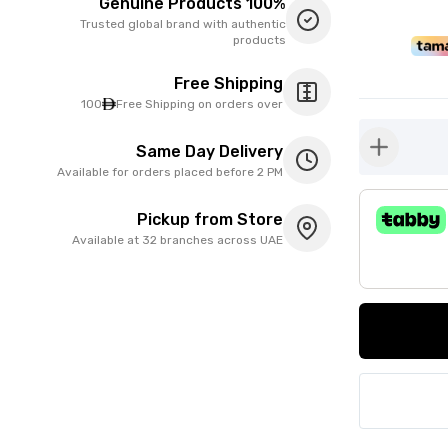
100% Genuine Products
Trusted global brand with authentic
products
Free Shipping
100
Free Shipping on orders over
Same Day Delivery
button-plus
Available for orders placed before 2 PM
Pickup from Store
Available at 32 branches across UAE