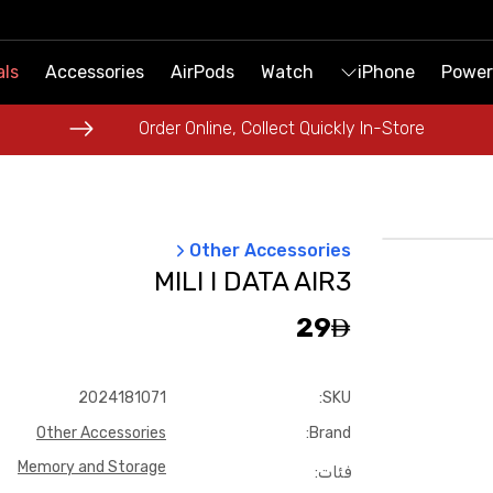
als
als
Accessories
Accessories
AirPods
AirPods
Watch
Watch
iPhone
iPhone
Power
Power
Order Online, Collect Quickly In-Store
Order Online, Collect Quickly In-Store
Other Accessories
MILI I DATA AIR3
29
2024181071
:
SKU
Other Accessories
:
Brand
Memory and Storage
فئات
: