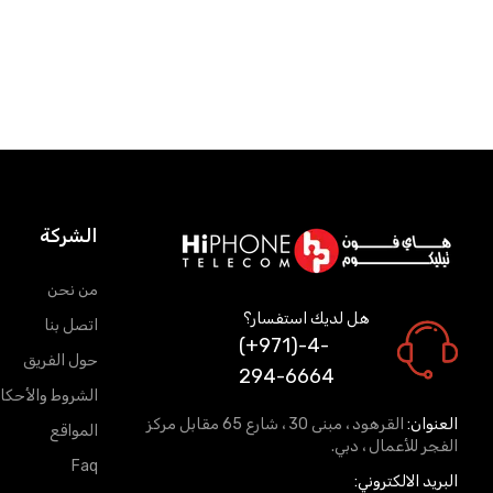
الشركة
من نحن
هل لديك استفسار؟
اتصل بنا
(+971)-4-
حول الفريق
294-6664
الشروط والأحكا
العنوان:
القرهود ، مبنى 30 ، شارع 65 مقابل مركز
المواقع
الفجر للأعمال ، دبي.
Faq
البريد الالكتروني: