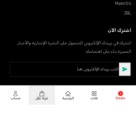
Maestro
JBL
اشترك الآن
اشترك في بريدك الإلكتروني للحصول على النشرة الإخبارية والأخبار
المميزة بناء على اهتمامك
Deals
فئات
الرئيسية
عَرَبَة نَقْل
حساب
©
حقوق النشر
2026
Hiphone Telecom
جميع الحقوق محفوظة