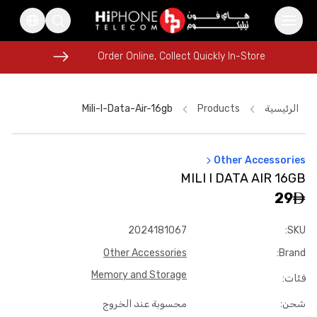
Order Online, Collect Quickly In-Store
Order Online, Collect Quickly In-Store
الرئيسية
Products
Mili-I-Data-Air-16gb
Other Accessories
Speaker
iPhone 17 Pro Max
Apple Watch
MILI I DATA AIR 16GB
USB-C Cable
Galaxy S26 Ultra
Rhode Lipstick
29
MagSafe Battery Pack
iPhone 17 Pro Max HK
2024181067
:
SKU
Power Bank
iPhone 16 Pro Max
iPhone 15
Other Accessories
:
Brand
iPhone 17 Pro Max HK
Memory and Storage
فئات
:
شحن
:
محسوبة عند الخروج