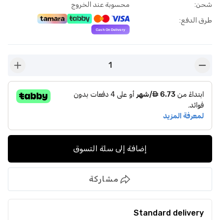
شحن
:
محسوبة عند الخروج
طرق الدفع
:
1
n-plus
button-minus
إضافة إلى سلة التسوق
مشاركة
Standard delivery