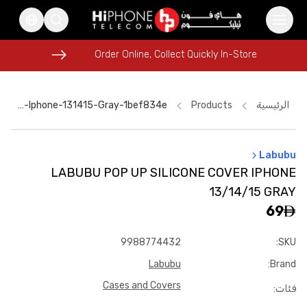
Order Online, Collect Quickly In-Store
Order Online, Collect Quickly In-Store
الرئيسية
Products
Labubu-Pop-Up-Silicone-Cover-Iphone-131415-Gray-1bef834e
Labubu
iPhone 17 Pro Max HK
USB-C Cable
LABUBU POP UP SILICONE COVER IPHONE
Pitaka Case
iPhone 16 Pro Max
Rhode Lipstick
13/14/15 GRAY
MagSafe Charger
Lightning Cable
69
iPhone 17 Pro Max
Galaxy S26 Ultra
9988774432
:
SKU
Apple Watch
Wireless Charger
Lightning Cable
Labubu
:
Brand
Cases and Covers
فئات
: