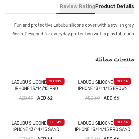
Review Rating
Product Details
Fun and protective Labubu silicone cover with a stylish gray
finish. Designed for everyday protection with a playful touch.
منتجات مماثلة
10
% OFF
4
% OFF
LABUBU SILICONE COVER
LABUBU SILICONE COVER
IPHONE 13/14/15 PRO
IPHONE 13/14/15 BROWN
BROWN
AED
69
62 AED
AED
69
66 AED
4
% OFF
4
% OFF
LABUBU SILICONE COVER
LABUBU SILICONE COVER
IPHONE 13/14/15 SAND
IPHONE 13/14/15 PRO SAND