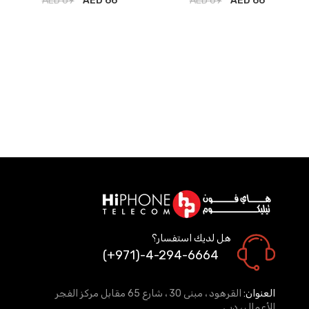
AED
69
66 AED
AED
69
66 AED
هل لديك استفسار؟
(+971)-4-294-6664
العنوان:
القرهود ، مبنى 30 ، شارع 65 مقابل مركز الفجر
للأعمال ، دبي.