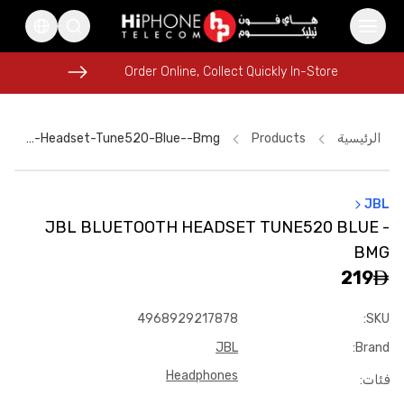
Order Online, Collect Quickly In-Store
Order Online, Collect Quickly In-Store
الرئيسية
Products
Jbl-Bluetooth-Headset-Tune520-Blue--bmg
JBL
iPhone 17 Pro Max HK
AirTags
Pitaka Case
Speaker
JBL BLUETOOTH HEADSET TUNE520 BLUE -
Apple Watch
iPhone 15
iPhone 17 Pro Max
Apple Watch
BMG
Power Bank
MagSafe Charger
Galaxy S26 Ultra
219
Rhode Lipstick
4968929217878
:
SKU
JBL
:
Brand
Headphones
فئات
: