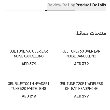
Review Rating
Product Details
منتجات مماثلة
JBL TUNE760 OVER EAR
JBL TUNE760 OVER EAR
NOISE CANCELLING
NOISE CANCELLING
WIRELESS HEADPHONE BLUE
WIRELESS HEADPHONE
379 AED
379 AED
-BMG
BLACK -BMG
JBL BLUETOOTH HEADSET
JBL TUNE 720BT WIRELESS
TUNE520 WHITE -BMG
ON-EAR HEADPHONE
PURPLE -BMG
219 AED
299 AED