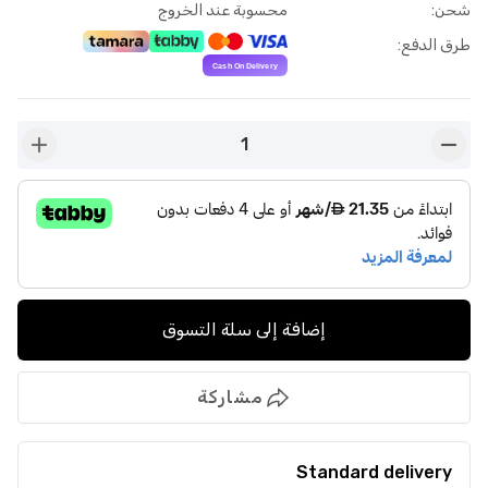
شحن
:
محسوبة عند الخروج
طرق الدفع
:
1
n-plus
button-minus
إضافة إلى سلة التسوق
مشاركة
Standard delivery