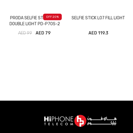
20
% OFF
PRODA SELFIE STICK WITH
SELFIE STICK L07 FILL LIGHT
DOUBLE LIGHT PD-P70S-2
BLACK
AED
99
79 AED
119.3 AED