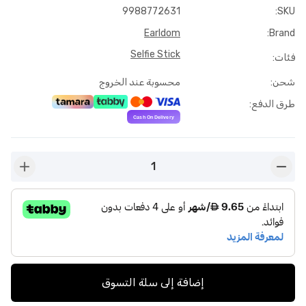
9988772631
:
SKU
Earldom
:
Brand
Selfie Stick
فئات
:
شحن
:
محسوبة عند الخروج
طرق الدفع
:
1
n-plus
button-minus
إضافة إلى سلة التسوق