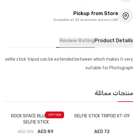
Pickup from Store
Available at 32 branches across UAE
Review Rating
Product Details
selfie stick tripod can be extended between which makes it very
suitable for Photograph
منتجات مماثلة
18
% OFF
ROCK SPACE BLUETOOTH
SELFIE STICK TRIPOD XT-09
SELFIE STICK
AED
109
89 AED
72 AED