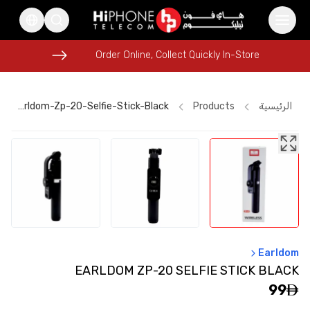
Order Online, Collect Quickly In-Store
Order Online, Collect Quickly In-Store
الرئيسية
Products
Earldom-Zp-20-Selfie-Stick-Black
Car Holder
MagSafe Charger
Lightning Cable
Wireless Charger
iPhone 16 Pro Max
Pitaka Case
USB-C Cable
AirTags
MagSafe Charger
Rhode Lipstick
Lightning Cable
Earldom
iPhone 17 Pro Max HK
EARLDOM ZP-20 SELFIE STICK BLACK
99