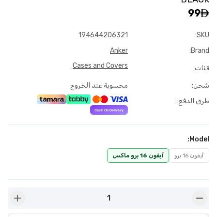
99
194644206321
:
SKU
Anker
:
Brand
Cases and Covers
فئات
:
شحن
:
محسوبة عند الخروج
طرق الدفع
:
:
Model
آيفون 16 برو
آيفون 16 برو ماكس
1
n-plus
button-minus